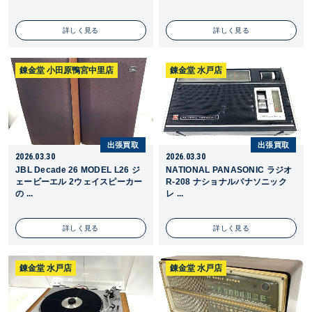
詳しく見る
詳しく見る
錬金堂 小田原鴨宮中里店
錬金堂 水戸店
出張買取
出張買取
2026.03.30
2026.03.30
JBL Decade 26 MODEL L26 ジ
NATIONAL PANASONIC ラジオ
ェービーエル 2ウェイスピーカー
R-208 ナショナルパナソニック
の ...
レ ...
詳しく見る
詳しく見る
錬金堂 水戸店
錬金堂 水戸店