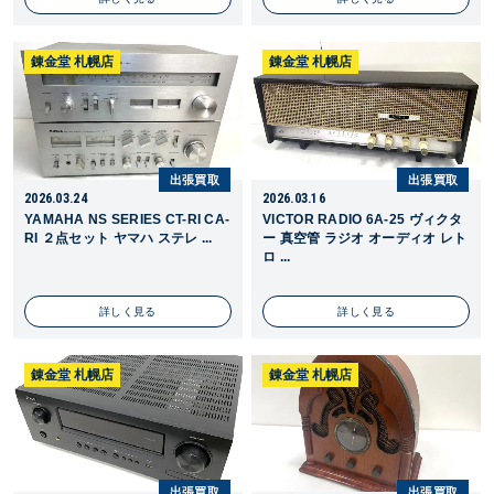
錬金堂 札幌店
錬金堂 札幌店
出張買取
出張買取
2026.03.24
2026.03.16
YAMAHA NS SERIES CT-RI CA-
VICTOR RADIO 6A-25 ヴィクタ
RI ２点セット ヤマハ ステレ ...
ー 真空管 ラジオ オーディオ レト
ロ ...
詳しく見る
詳しく見る
錬金堂 札幌店
錬金堂 札幌店
出張買取
出張買取