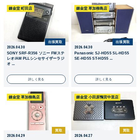
錬金堂 町田店
錬金堂 草加柳島店
出張買取
出張買取
2026.04.30
2026.04.30
SONY SRF-R356 ソニー FMステ
Panasonic SJ-HD55 SL-HD55
レオ/AM PLLシンセサイザーラジ
SE-HD55 ST-HD55 ...
オ ...
詳しく見る
詳しく見る
錬金堂 草加柳島店
錬金堂 小田原鴨宮中里店
買取
買取
2026.04.29
2026.04.27