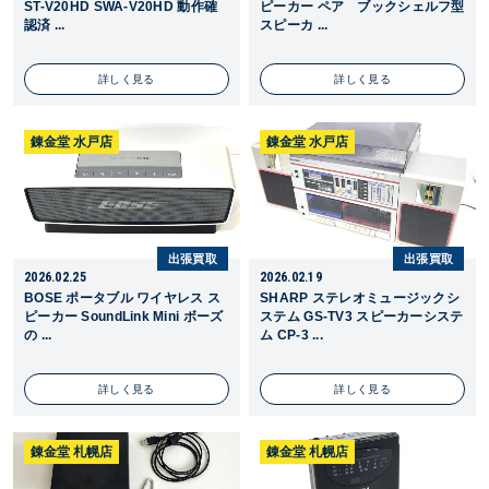
ST-V20HD SWA-V20HD 動作確
ピーカー ペア ブックシェルフ型
認済 ...
スピーカ ...
詳しく見る
詳しく見る
錬金堂 水戸店
錬金堂 水戸店
出張買取
出張買取
2026.02.25
2026.02.19
BOSE ポータブル ワイヤレス ス
SHARP ステレオミュージックシ
ピーカー SoundLink Mini ボーズ
ステム GS-TV3 スピーカーシステ
の ...
ム CP-3 ...
詳しく見る
詳しく見る
錬金堂 札幌店
錬金堂 札幌店