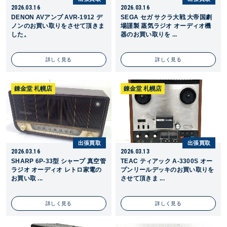
2026.03.16
2026.03.16
DENON AVアンプ AVR-1912 デ
SEGA セガ サクラ大戦 大帝国劇
ノンのお買い取りをさせて頂きま
場謹製 蒸気ラジオ オーディオ機
した。
器のお買い取りを ...
詳しく見る
詳しく見る
錬金堂 札幌店
錬金堂 札幌店
出張買取
出張買取
2026.03.16
2026.03.13
SHARP 6P-33型 シャープ 真空管
TEAC ティアック A-3300S オー
ラジオ オーディオ レトロ家電の
プンリールデッキのお買い取りを
お買い取 ...
させて頂きま ...
詳しく見る
詳しく見る