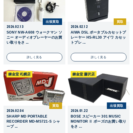
出張買取
買取
2026.02.13
2026.02.12
SONY NW-A608 ウォークマン ソ
AIWA DSL ポータブルカセットプ
ニー オーディオプレーヤーのお買
レーヤー HS-RL30 アイワ カセッ
い取りをさ ...
トプレ ...
詳しく見る
詳しく見る
錬金堂 札幌店
錬金堂 藤沢店
買取
出張買取
2026.02.04
2026.01.22
SHARP MD PORTABLE
BOSE スピーカー 301 MUSIC
RECORDER MD-MS721-S シャ
MONITOR Ⅱ ボーズのお買い取り
ープ ...
をさ ...