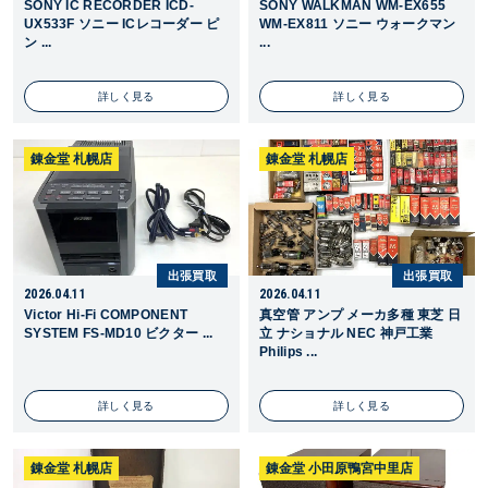
SONY IC RECORDER ICD-
SONY WALKMAN WM-EX655
UX533F ソニー ICレコーダー ピ
WM-EX811 ソニー ウォークマン
ン ...
...
詳しく見る
詳しく見る
錬金堂 札幌店
錬金堂 札幌店
出張買取
出張買取
2026.04.11
2026.04.11
Victor Hi-Fi COMPONENT
真空管 アンプ メーカ多種 東芝 日
SYSTEM FS-MD10 ビクター ...
立 ナショナル NEC 神戸工業
Philips ...
詳しく見る
詳しく見る
錬金堂 札幌店
錬金堂 小田原鴨宮中里店