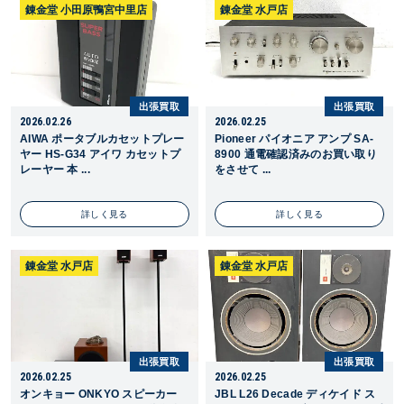
錬金堂 小田原鴨宮中里店
錬金堂 水戸店
出張買取
出張買取
2026.02.26
2026.02.25
AIWA ポータブルカセットプレー
Pioneer パイオニア アンプ SA-
ヤー HS-G34 アイワ カセットプ
8900 通電確認済みのお買い取り
レーヤー 本 ...
をさせて ...
詳しく見る
詳しく見る
錬金堂 水戸店
錬金堂 水戸店
出張買取
出張買取
2026.02.25
2026.02.25
オンキョー ONKYO スピーカー
JBL L26 Decade ディケイド ス