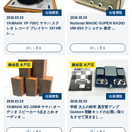
出張買取
出張買取
2026.03.30
2026.03.30
YAMAHA YP-700C ヤマハ ステ
National MAGIC-SUPER RADIO
レオ レコード プレイヤー 1974年
UM-650 ナショナル 真空 ...
レ ...
詳しく見る
詳しく見る
錬金堂 水戸店
錬金堂 水戸店
出張買取
出張買取
2026.03.30
2026.03.30
YAMAHA NS-10MM ヤマハ オー
学研 大人の科学 真空管アンプ
ディオ スピーカー 5点まとめ オ
Gakken 実験キッドのお買い取り
ーディオ ...
をさせて頂きまし ...
詳しく見る
詳しく見る