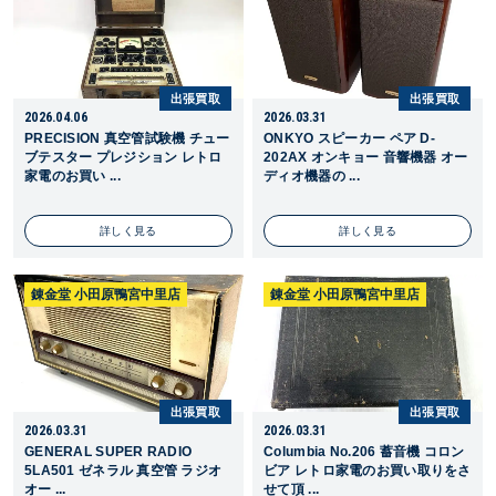
出張買取
出張買取
2026.04.06
2026.03.31
PRECISION 真空管試験機 チュー
ONKYO スピーカー ペア D-
ブテスター プレジション レトロ
202AX オンキョー 音響機器 オー
家電のお買い ...
ディオ機器の ...
詳しく見る
詳しく見る
錬金堂 小田原鴨宮中里店
錬金堂 小田原鴨宮中里店
出張買取
出張買取
2026.03.31
2026.03.31
GENERAL SUPER RADIO
Columbia No.206 蓄音機 コロン
5LA501 ゼネラル 真空管 ラジオ
ビア レトロ家電のお買い取りをさ
オー ...
せて頂 ...