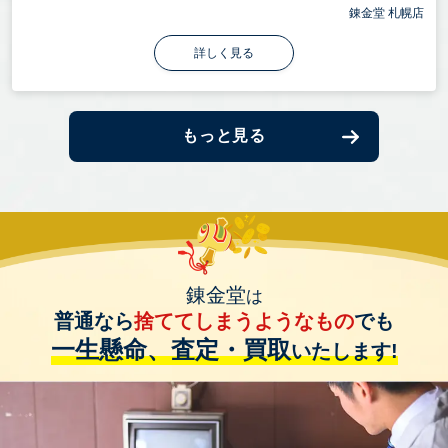
錬金堂 札幌店
詳しく見る
もっと見る
錬金堂
は
普通なら
捨ててしまうようなもの
でも
一生懸命、査定・買取
いたします!