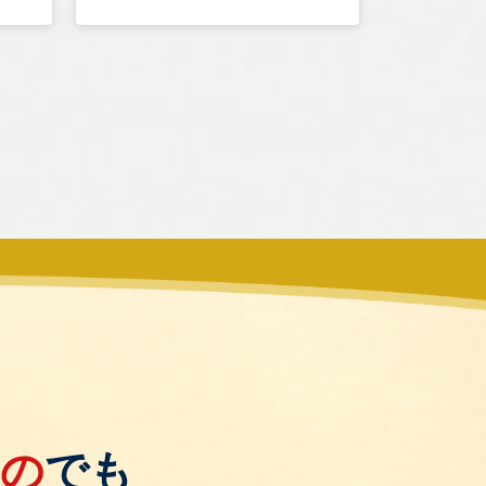
もの
でも