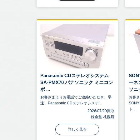
Panasonic CDステレオシステム
SO
SA-PMX70 パナソニック ミニコン
ーネ
ポ ...
ソニー
お客さまよりお電話でご連絡いただき、早
お客
速、Panasonic CDステレオシステ...
SON
ト...
2026/07/29買取
錬金堂 札幌店
詳しく見る