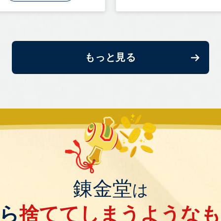
もっと見る
錬金堂
は
ら
捨ててしまうような