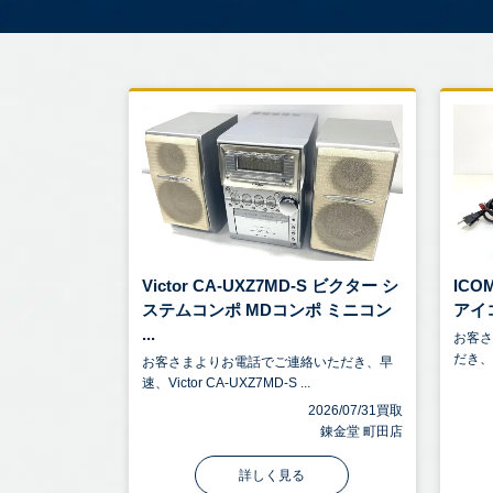
Victor CA-UXZ7MD-S ビクター シ
ICOM
ステムコンポ MDコンポ ミニコン
アイコ
...
お客
だき、I
お客さまよりお電話でご連絡いただき、早
速、Victor CA-UXZ7MD-S ...
2026/07/31買取
錬金堂 町田店
詳しく見る