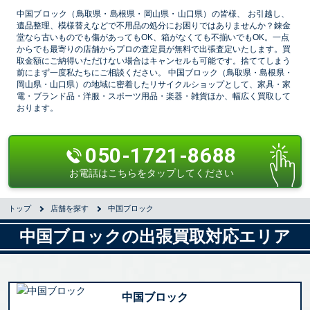
中国ブロック（鳥取県・島根県・岡山県・山口県）の皆様、
お引越し、
遺品整理、模様替えなどで不用品の処分にお困りではありませんか？錬金
堂なら古いものでも傷があってもOK、箱がなくても不揃いでもOK。一点
からでも最寄りの店舗からプロの査定員が無料で出張査定いたします。買
取金額にご納得いただけない場合はキャンセルも可能です。捨ててしまう
前にまず一度私たちにご相談ください。 中国ブロック（鳥取県・島根県・
岡山県・山口県）の地域に密着したリサイクルショップとして、家具・家
電・ブランド品・洋服・スポーツ用品・楽器・雑貨ほか、幅広く買取して
おります。
050-1721-8688
お電話はこちらをタップしてください
トップ
店舗を探す
中国ブロック
中国ブロックの出張買取対応エリア
中国ブロック