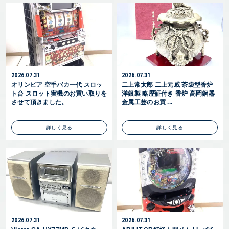
2026.07.31
2026.07.31
オリンピア 空手バカ一代 スロッ
二上常太郎 二上元威 茶袋型香炉
ト台 スロット実機のお買い取りを
洋銀製 略歴証付き 香炉 高岡銅器
させて頂きました。
金属工芸のお買 ...
詳しく見る
詳しく見る
2026.07.31
2026.07.31