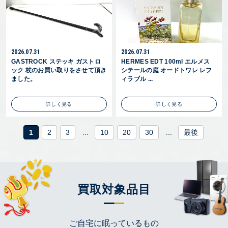
2026.07.31
2026.07.31
GASTROCK ステッキ ガストロ
HERMES EDT 100ml エルメス
ック 杖のお買い取りをさせて頂き
シテールの庭 オードトワレ レフ
ました。
ィラブル ...
詳しく見る
詳しく見る
1
2
3
...
10
20
30
...
最後
買取対象品目
ご自宅に眠っているもの