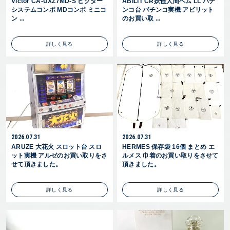
Victor CA-UXZ7MD-S ビクター
ABILIT CR妖怪人間ベム LL パチ
システムコンポ MDコンポ ミニコ
ンコ台 パチンコ実機 アビリット
ン ...
のお買い取 ...
詳しく見る
詳しく見る
2026.07.31
2026.07.31
ARUZE 大花火 スロット台 スロ
HERMES 保存袋 16個 まとめ エ
ット実機 アルゼのお買い取りをさ
ルメス 巾着のお買い取りをさせて
せて頂きました。
頂きました。
詳しく見る
詳しく見る