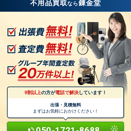
不用品買取
錬金堂
なら
9割以上
の方が
電話で解決
しています！
出張・見積無料
まずはお気軽におかけください！
050-1721-8688