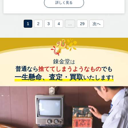
詳しく見る
1
2
3
4
…
29
次へ
錬金堂
は
普通なら
捨ててしまうようなもの
でも
一生懸命、査定・買取
いたします!