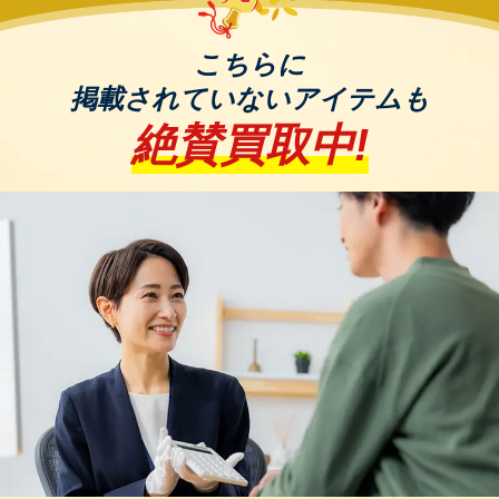
1-3. ゴルフウェア
ゴルフ場でのドレスコードに対応した機能的なウェ
こちらに
アで、吸汗速乾・防寒・UVカットなどの機能性が重
掲載されていないアイテムも
視されます。
絶賛買取中!
代表的なブランド：ナイキ（NIKE）、アディダス、
ルコック、パーリーゲイツなど
1-4. ゴルフシューズ
スパイク付き・スパイクレスの2種類があり、グリッ
プ力と歩きやすさが重要です。防水・クッション性
の高いモデルが人気。
代表的なブランド：ナイキ、アディダス、フットジ
ョイ、PUMAなど
1-5. ゴルフバッグ
キャディバッグ・スタンドバッグ・カートバッグな
どがあり、用途に応じて使い分けます。軽量設計や