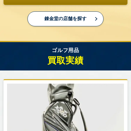
パター練習マット、スイングトレーナー、ゴルフネ
錬金堂の店舗を探す
ットなど、スキル向上のためのアイテムです。
室内練習用のアイテムも人気があります。
トルネードスティックショートタイプ（ハードタイ
プ） 、藤田コアスイング GV0233『練習器具』、チ
ゴルフ用品
ェックショットZ TR-428など
買取実績
3. ゴルフ用品の査定ポイント
3-1. ブランド・メーカー
「キャロウェイ」「テーラーメイド」「ブリヂスト
ン」「ミズノ」などのブランド品は査定額アップの
対象となります。特にプロモデルのクラブや限定品
のゴルフバッグは高額査定になることも。
3-2. コンディション（状態）
クラブのフェース部分の傷、グリップの摩耗、シャ