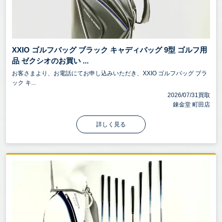
フトの曲がりなどをチェックさせていただきます。
ゴルフウェア・シューズは、使用感が少なく、汚れ
や破れがないものが高評価となります。
XXIO ゴルフバッグ ブラック キャディバッグ 9型 ゴルフ用
品 ゼクシオのお買い ...
3-3. 付属品の有無
お客さまより、お電話にてお申し込みいただき、XXIO ゴルフバッグ ブラ
クラブは、ヘッドカバー・保証書・純正シャフトが
ック キ...
揃っていると査定額アップとなります。ゴルフバッ
2026/07/31買取
グは、ショルダーベルトやカバー付きだと高評価で
錬金堂 町田店
す。
詳しく見る
3-4. 製造年数
最新モデルや人気のクラブセットは高額査定の可能
性が高く、また5年以上経過したモデルでも、プレミ
ア価値がある場合は高額買取されることもありま
す。
3-5. 市場での需要