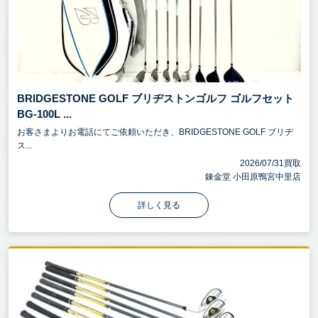
ゴルフシーズン（春・秋）は、ゴルフ用品の買取価
格が高くなる傾向があります。プロモデルやツアー
モデルのクラブ、GPS距離計などの最新機器は需要
が高いです。
BRIDGESTONE GOLF ブリヂストンゴルフ ゴルフセット
ゴルフ用品は、クラブ・ボール・ウェア・シュー
BG-100L ...
ズ・バッグ・アクセサリー・トレーニング機器など
お客さまよりお電話にてご依頼いただき、BRIDGESTONE GOLF ブリヂ
ス...
多岐にわたり、プレースタイルやスキルに応じた選
2026/07/31買取
択が重要です。
錬金堂 小田原鴨宮中里店
特に、最新モデルのゴルフクラブやGPS距離計、限
詳しく見る
定デザインのゴルフバッグは市場価値が高く、高額
査定の可能性があります。
事前にブランド・コンディション・付属品の有無を
確認していただくと、査定がスムーズに行えます。
錬金堂は家具、家電、ブランド品、洋服、スポーツ