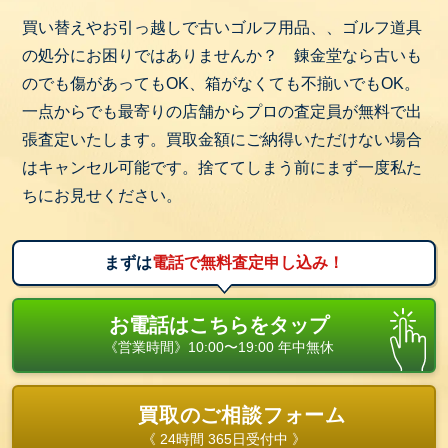
収納力のあるモデルが人気です。
買い替えやお引っ越しで古いゴルフ用品、、ゴルフ道具
代表的なメーカー：マンシングウェア
の処分にお困りではありませんか？ 錬金堂なら古いも
（Munsingwear）、ラルフ ローレン（RALPH
のでも傷があってもOK、箱がなくても不揃いでもOK。
LAUREN）、ブリヂストン（BRIDGESTONE）など
一点からでも最寄りの店舗からプロの査定員が無料で出
張査定いたします。買取金額にご納得いただけない場合
1-6. ゴルフアクセサリー
はキャンセル可能です。捨ててしまう前にまず一度私た
グローブ、ティー、距離計、ボールマーカーなどの
ちにお見せください。
小物類があります。スコアアップに役立つアイテム
が多いです。
まずは
電話で無料査定申し込み！
・クラブ関連：ヘッドカバー、グリップ、シャフト
など
お電話はこちらをタップ
・ボール関連：ゴルフボール、ティー、ボールマー
《営業時間》10:00〜19:00 年中無休
カー、ボールケース
・その他：距離計、ゴルフシューズなど
買取のご相談フォーム
《 24時間 365日受付中 》
1-7. ゴルフトレーニング用品