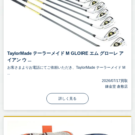
用品、アウトドア用品、楽器、小物、雑貨など、ど
んなジャンルでもOK！
壊れていても、古くても、放置していても、欠損・
欠品していても大丈夫！
まずは無料出張査定をご利用ください。プロの査定
員がご自宅までお伺いし、一点一点丁寧に査定いた
TaylorMade テーラーメイド M GLOIRE エム グローレ ア
します。
イアン ウ ...
他社で断られたお品物でも、当店なら思わぬ価格が
お客さまよりお電話にてご依頼いただき、TaylorMade テーラーメイド M
つくことも！
...
2026/07/17買取
お値段がつかない場合でも、可能な限り引き取りさ
錬金堂 倉敷店
せていただきます。
お申込みはお電話一本！お気軽に錬金堂へご相談く
詳しく見る
ださい！