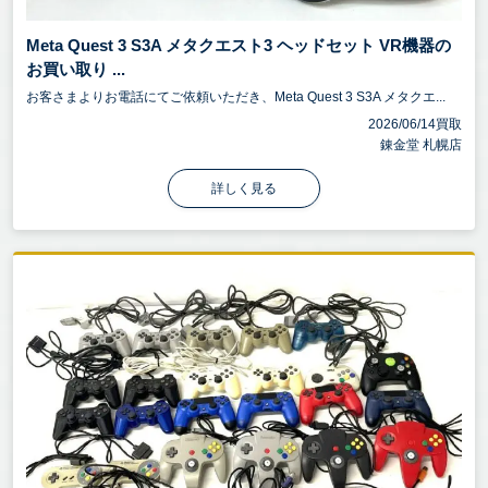
品が揃っていると査定額アップとなります。特にゲ
Meta Quest 3 S3A メタクエスト3 ヘッドセット VR機器の
ーミングモニターやキャプチャーボードは、ACアダ
お買い取り ...
プターやHDMIケーブルの有無が重要です。
お客さまよりお電話にてご依頼いただき、Meta Quest 3 S3A メタクエ...
2026/06/14買取
3-4. 限定版・カスタムモデル
錬金堂 札幌店
特定のゲームコラボモデル（PS5×グランツーリス
詳しく見る
モ、Razer×Haloエディションなど）はプレミア価格
がつくことがあります。
3-5. 市場での需要
最新モデルや、プロゲーマーが使用する定番機種は
買取価格が高くなる傾向にあります。
新しいゲーミングモニターやキャプチャーボードが
登場すると、旧モデルの価格が下がることがありま
す。
ゲーム周辺機器は、ゲームの操作性や快適性を向上