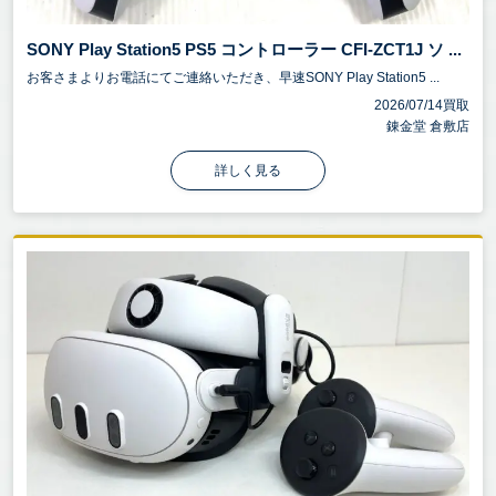
3-1. ブランド・メーカー
「Logicool（Logitech G）」「Razer」
SONY Play Station5 PS5 コントローラー CFI-ZCT1J ソ ...
「SteelSeries」「Corsair」「Elgato」「AKRacing」
お客さまよりお電話にてご連絡いただき、早速SONY Play Station5 ...
2026/07/14買取
「HORI」などのゲーミングブランドは高額査定の対
錬金堂 倉敷店
象となりやすいです。
特に「Elgato」「ASUS ROG」「BenQ ZOWIE」な
詳しく見る
どのストリーマー向け機材は市場価値が高い傾向に
あります。
3-2. コンディション（状態）
傷・汚れ・動作不良がないかが重要なポイントで
す。また、ボタンの反応、ヘッドセットの音質、モ
ニターのドット抜けなども査定に大きく影響しま
す。
3-3. 付属品の有無
箱・説明書・USBケーブル・アダプターなど、付属