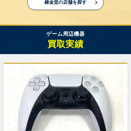
錬金堂の店舗を探す
ー）など
FPS（ファーストパーソン・シューティング）：Call
of Duty、Apex Legendsなど
TPS（サードパーソン・シューティング）：スプラ
ゲーム周辺機器
トゥーン、フォートナイトなど
買取実績
シミュレーション（SLG）：シムシティ、シヴィラ
イゼーションなど
スポーツゲーム：プロ野球スピリッツ、Nintendo
Switch Sportsなど
格闘ゲーム：ストリートファイター、大乱闘スマッ
シュブラザーズなど
音楽・リズムゲーム：太鼓の達人、ビートマニアな
ど
ホラーゲーム：バイオハザード、サイレントヒルな
ど
3. ゲーム周辺機器の査定ポイント