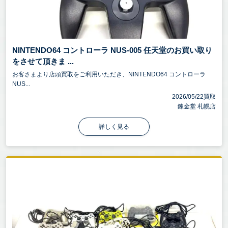
まずは無料出張査定をご利用ください。プロの査定
員がご自宅までお伺いし、一点一点丁寧に査定いた
します。
他社で断られたお品物でも、当店なら思わぬ価格が
NINTENDO64 コントローラ NUS-005 任天堂のお買い取り
つくことも！
をさせて頂きま ...
お値段がつかない場合でも、可能な限り引き取りさ
お客さまより店頭買取をご利用いただき、NINTENDO64 コントローラ
NUS...
せていただきます。
2026/05/22買取
お申込みはお電話一本！お気軽に錬金堂へご相談く
錬金堂 札幌店
ださい！
詳しく見る