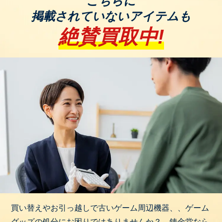
こちらに
掲載されていないアイテムも
1-4. ゲーミングマウス
絶賛買取中!
高精度なセンサーを搭載し、DPI（感度）調整やプロ
グラムボタンが付属し、FPS・MOBA・MMOなど、
用途に応じた形状や機能の違いがあります。
例：Logicool ゲーミングマウス PRO X
SUPERLIGHT2（型番：GPPD004WL）
1-5. ゲーミングモニター
144Hzや240Hzなど高リフレッシュレートに対応して
おり、通常のモニターよりもなめらかな映像を映し
出せます。ゲームの世界を色鮮やかに映し出せま
す。
例：ROG SWIFT（PG259QN）
1-6. VRヘッドセット
買い替えやお引っ越しで古いゲーム周辺機器、、ゲーム
仮想現実（VR）ゲームをプレイするためのヘッドセ
グッズの処分にお困りではありませんか？ 錬金堂なら