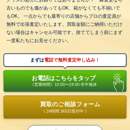
ットで、PC接続型・スタンドアロン型（単体動作）
古いものでも傷があってもOK、箱がなくても不揃いで
などのモデルがあります。
もOK。 一点からでも最寄りの店舗からプロの査定員が
例：Meta Quest3 品番：301-00351-01
無料で出張査定いたします。買取金額にご納得いただけ
ない場合はキャンセル可能です。捨ててしまう前にまず
1-7. アーケードスティック
一度私たちにお見せください。
格闘ゲームやシューティングゲームで使用するボタ
ン・スティック付きのコントローラーです。
まずは
電話で無料査定申し込み！
例：リアルアーケードPro.V HAYABUSA（型番：
PS4-055）
お電話はこちらをタップ
《営業時間》10:00〜19:00 年中無休
2. ゲーム（ソフト）の主なジャンル
アクション：マリオシリーズ、ゼルダの伝説など
アクションRPG（ARPG）：ダークソウル、エルデ
買取のご相談フォーム
ンリングなど
《 24時間 365日受付中 》
RPG（ロールプレイングゲーム）：ファイナルファ
ンタジーシリーズ、ポケモン（ポケットモンスタ