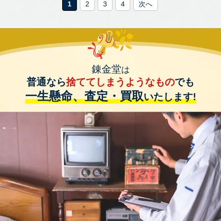
1
2
3
4
次へ
錬金堂
は
普通なら
捨ててしまうようなもの
でも
一生懸命、査定・買取
いたします!