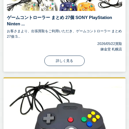
させる重要なアイテムで、コントローラー・ゲーミ
ングモニター・ヘッドセット・キャプチャーボー
ゲームコントローラー まとめ 27個 SONY PlayStation
ド・ゲーミングチェアなど、用途に応じて多様な製
Ninten ...
品が存在します。
お客さまより、出張買取をご利用いただき、ゲームコントローラー まとめ
27個 S...
特に、ゲーミングモニター・キャプチャーボード・
2026/05/22買取
VRヘッドセットなどの高性能デバイスは市場価値が
錬金堂 札幌店
高くは高額査定の可能性があります。
詳しく見る
事前にブランド・コンディション・付属品の有無を
確認していただくと、査定がスムーズに行えます。
錬金堂は家具、家電、ブランド品、洋服、スポーツ
用品、アウトドア用品、楽器、小物、雑貨など、ど
んなジャンルでもOK！
壊れていても、古くても、放置していても、欠損・
欠品していても大丈夫！