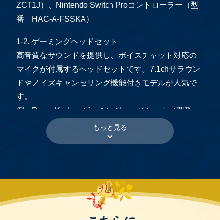
ZCT1J）、Nintendo Switch Proコントローラー（型
番：HAC-A-FSSKA）
1-2. ゲーミングヘッドセット
高音質なサウンドを提供し、ボイスチャット対応の
マイクが付属するヘッドセットです。7.1chサラウン
ドやノイズキャンセリング機能付きモデルが人気で
す。
例：Razer Kraken ゲーミングヘッドセット（型番：
RZ04-02830200-R3M）
1-3. ゲーミングキーボード
高速入力やマクロ機能を備えたキーボードで、主に
PCゲーム向けです。メカニカルスイッチ（青軸・赤
軸・茶軸など）を採用し、耐久性が高いです。
例：Corsair K95 RGB Platinum（型番：CH-
9127014-JP）