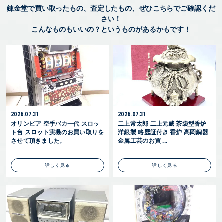
錬金堂で買い取ったもの、査定したもの、ぜひこちらでご確認くだ
さい！
こんなものもいいの？というものがあるかもです！
2026.07.31
2026.07.31
オリンピア 空手バカ一代 スロッ
二上常太郎 二上元威 茶袋型香炉
ト台 スロット実機のお買い取りを
洋銀製 略歴証付き 香炉 高岡銅器
させて頂きました。
金属工芸のお買 ...
詳しく見る
詳しく見る