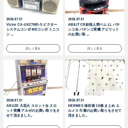
2026.07.31
2026.07.31
Victor CA-UXZ7MD-S ビクター
ABILIT CR妖怪人間ベム LL パチ
システムコンポ MDコンポ ミニコ
ンコ台 パチンコ実機 アビリット
ン ...
のお買い取 ...
詳しく見る
詳しく見る
2026.07.31
2026.07.31
ARUZE 大花火 スロット台 スロ
HERMES 保存袋 16個 まとめ エ
ット実機 アルゼのお買い取りをさ
ルメス 巾着のお買い取りをさせて
せて頂きました。
頂きました。