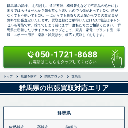
群馬県の皆様、
お引越し、遺品整理、模様替えなどで不用品の処分にお
困りではありませんか？錬金堂なら古いものでも傷があってもOK、箱が
なくても不揃いでもOK。一点からでも最寄りの店舗からプロの査定員が
無料で出張査定いたします。買取金額にご納得いただけない場合はキャン
セルも可能です。捨ててしまう前にまず一度私たちにご相談ください。 群
馬県に密着したリサイクルショップとして、家具・家電・ブランド品・洋
服・スポーツ用品・楽器・雑貨ほか、幅広く買取しております。
050-1721-8688
お電話はこちらをタップしてください
トップ
店舗を探す
関東ブロック
群馬県
群馬県の出張買取対応エリア
群馬県
伊勢崎市
高崎市
前橋市