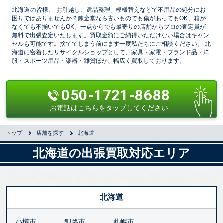
北海道の皆様、
お引越し、遺品整理、模様替えなどで不用品の処分にお
困りではありませんか？錬金堂なら古いものでも傷があってもOK、箱が
なくても不揃いでもOK。一点からでも最寄りの店舗からプロの査定員が
無料で出張査定いたします。買取金額にご納得いただけない場合はキャン
セルも可能です。捨ててしまう前にまず一度私たちにご相談ください。 北
海道に密着したリサイクルショップとして、家具・家電・ブランド品・洋
服・スポーツ用品・楽器・雑貨ほか、幅広く買取しております。
050-1721-8688
お電話はこちらをタップしてください
トップ
店舗を探す
北海道
北海道の出張買取対応エリア
北海道
小樽市
釧路市
札幌市