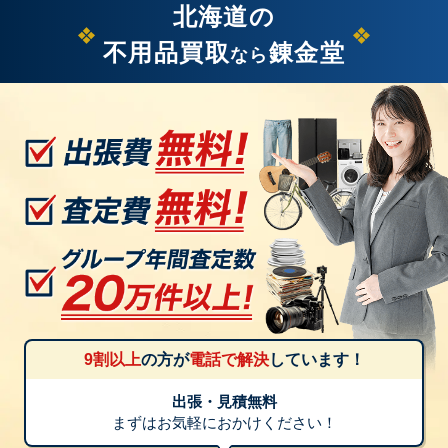
北海道の
不用品買取
錬金堂
なら
9割以上
の方が
電話で解決
しています！
出張・見積無料
まずはお気軽におかけください！