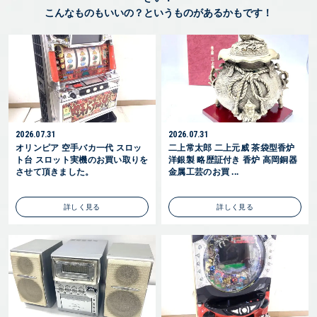
こんなものもいいの？というものがあるかもです！
2026.07.31
2026.07.31
オリンピア 空手バカ一代 スロッ
二上常太郎 二上元威 茶袋型香炉
ト台 スロット実機のお買い取りを
洋銀製 略歴証付き 香炉 高岡銅器
させて頂きました。
金属工芸のお買 ...
詳しく見る
詳しく見る