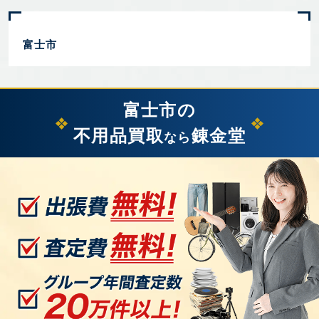
富士市
富士市の
不用品買取
錬金堂
なら