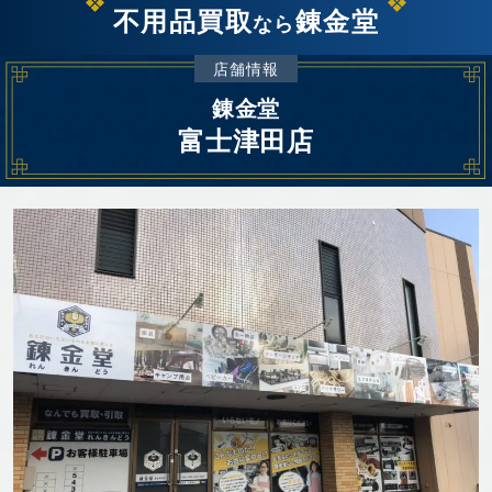
不用品買取
錬金堂
なら
店舗情報
錬金堂
富士津田店