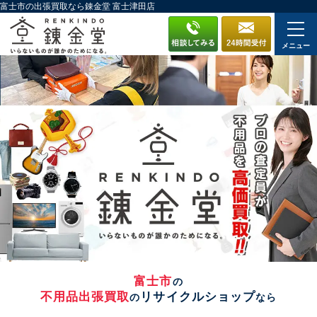
富士市の出張買取なら錬金堂 富士津田店
メニュー
富士市
の
不用品出張買取
リサイクルショップ
の
なら