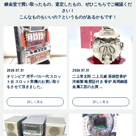
錬金堂で買い取ったもの、査定したもの、ぜひこちらでご確認くだ
さい！
こんなものもいいの？というものがあるかもです！
2026.07.31
2026.07.31
オリンピア 空手バカ一代 スロッ
二上常太郎 二上元威 茶袋型香炉
ト台 スロット実機のお買い取り
洋銀製 略歴証付き 香炉 高岡銅器
をさせて頂きました。
金属工芸のお買 ...
詳しく見る
詳しく見る