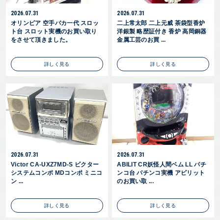
2026.07.31
2026.07.31
オリンピア 空手バカ一代 スロッ
二上常太郎 二上元威 茶袋型香炉
ト台 スロット実機のお買い取り
洋銀製 略歴証付き 香炉 高岡銅器
をさせて頂きました。
金属工芸のお買 ...
詳しく見る
詳しく見る
2026.07.31
2026.07.31
Victor CA-UXZ7MD-S ビクター
ABILIT CR妖怪人間ベム LL パチ
システムコンポ MDコンポ ミニコ
ンコ台 パチンコ実機 アビリット
ン ...
のお買い取 ...
詳しく見る
詳しく見る