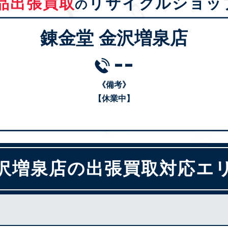
品出張買取
リサイクルショッ
の
錬金堂 金沢増泉店
--
《備考》
【休業中】
沢増泉店の出張買取対応エ