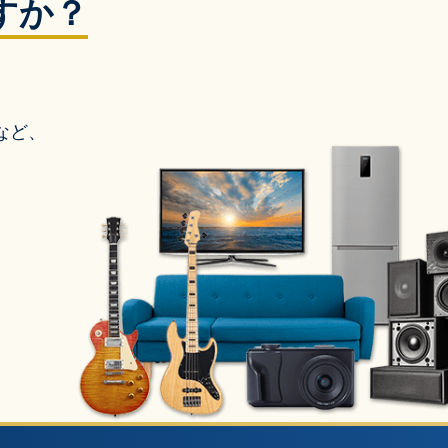
すか？
など、
」