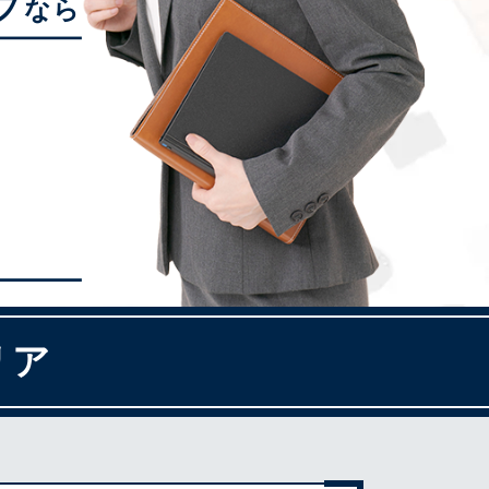
プ
なら
リア