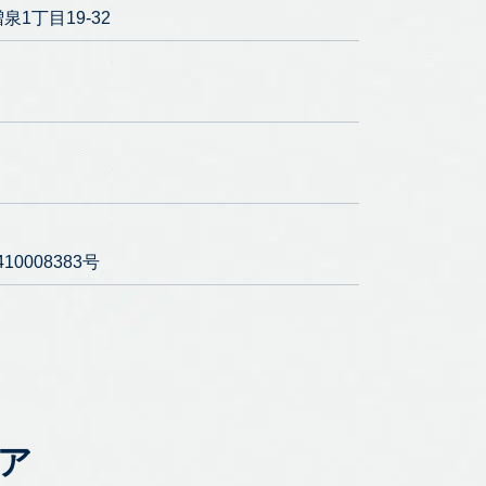
泉1丁目19-32
0008383号
ア