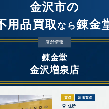
金沢市の
不用品買取
錬金
なら
店舗情報
錬金堂
金沢増泉店
買取
出張買取
住所