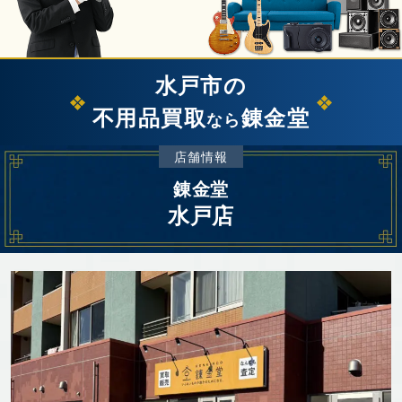
水戸市の
不用品買取
錬金堂
なら
店舗情報
錬金堂
水戸店