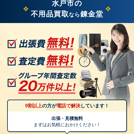
水戸市の
不用品買取
錬金堂
なら
9割以上
の方が
電話で解決
しています！
出張・見積無料
まずはお気軽におかけください！