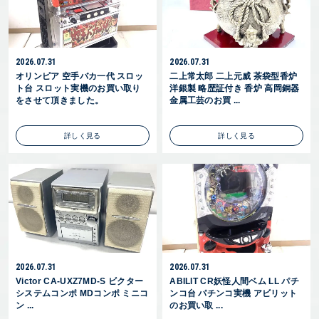
2026.07.31
2026.07.31
オリンピア 空手バカ一代 スロッ
二上常太郎 二上元威 茶袋型香炉
ト台 スロット実機のお買い取り
洋銀製 略歴証付き 香炉 高岡銅器
をさせて頂きました。
金属工芸のお買 ...
詳しく見る
詳しく見る
2026.07.31
2026.07.31
Victor CA-UXZ7MD-S ビクター
ABILIT CR妖怪人間ベム LL パチ
システムコンポ MDコンポ ミニコ
ンコ台 パチンコ実機 アビリット
ン ...
のお買い取 ...