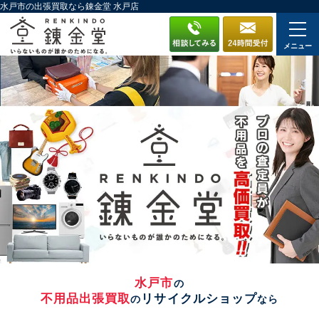
水戸市の出張買取なら錬金堂 水戸店
メニュー
水戸市
の
不用品出張買取
リサイクルショップ
の
なら