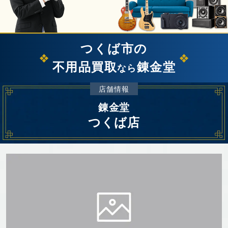
つくば市の
不用品買取
錬金堂
なら
店舗情報
錬金堂
つくば店