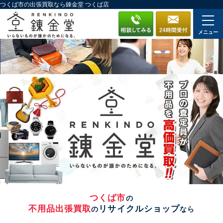
つくば市の出張買取なら錬金堂 つくば店
メニュー
つくば市
の
不用品出張買取
リサイクルショップ
の
なら