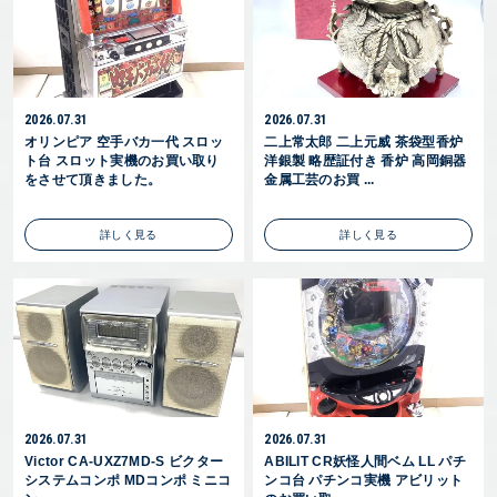
2026.07.31
2026.07.31
オリンピア 空手バカ一代 スロッ
二上常太郎 二上元威 茶袋型香炉
ト台 スロット実機のお買い取り
洋銀製 略歴証付き 香炉 高岡銅器
をさせて頂きました。
金属工芸のお買 ...
詳しく見る
詳しく見る
2026.07.31
2026.07.31
Victor CA-UXZ7MD-S ビクター
ABILIT CR妖怪人間ベム LL パチ
システムコンポ MDコンポ ミニコ
ンコ台 パチンコ実機 アビリット