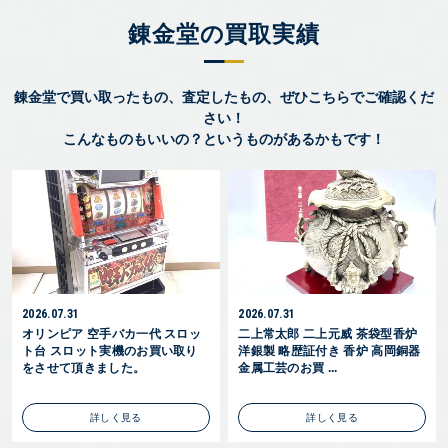
錬金堂の買取実績
錬金堂で買い取ったもの、査定したもの、ぜひこちらでご確認くだ
さい！
こんなものもいいの？というものがあるかもです！
2026.07.31
2026.07.31
オリンピア 空手バカ一代 スロッ
二上常太郎 二上元威 茶袋型香炉
ト台 スロット実機のお買い取り
洋銀製 略歴証付き 香炉 高岡銅器
をさせて頂きました。
金属工芸のお買 ...
詳しく見る
詳しく見る