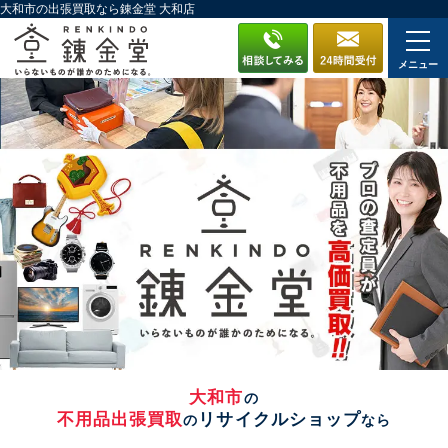
大和市の出張買取なら錬金堂 大和店
メニュー
大和市
の
不用品出張買取
リサイクルショップ
の
なら