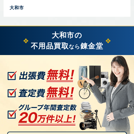
大和市
大和市の
不用品買取
錬金堂
なら