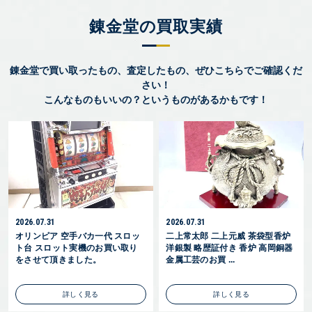
錬金堂の買取実績
錬金堂で買い取ったもの、査定したもの、ぜひこちらでご確認くだ
さい！
こんなものもいいの？というものがあるかもです！
2026.07.31
2026.07.31
オリンピア 空手バカ一代 スロッ
二上常太郎 二上元威 茶袋型香炉
ト台 スロット実機のお買い取り
洋銀製 略歴証付き 香炉 高岡銅器
をさせて頂きました。
金属工芸のお買 ...
詳しく見る
詳しく見る