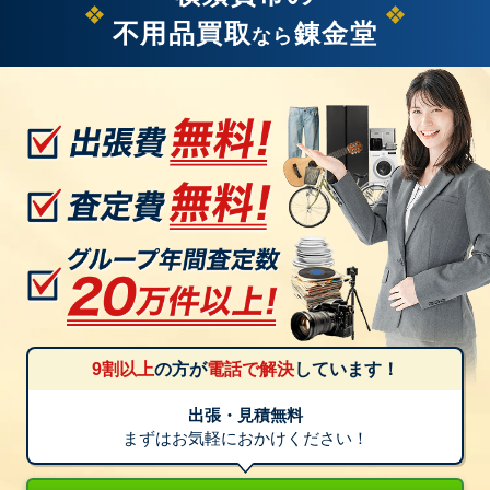
不用品買取
錬金堂
なら
9割以上
の方が
電話で解決
しています！
出張・見積無料
まずはお気軽におかけください！