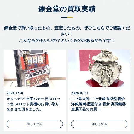
錬金堂の買取実績
錬金堂で買い取ったもの、査定したもの、ぜひこちらでご確認くだ
さい！
こんなものもいいの？というものがあるかもです！
2026.07.31
2026.07.31
オリンピア 空手バカ一代 スロッ
二上常太郎 二上元威 茶袋型香炉
ト台 スロット実機のお買い取り
洋銀製 略歴証付き 香炉 高岡銅器
をさせて頂きました。
金属工芸のお買 ...
詳しく見る
詳しく見る