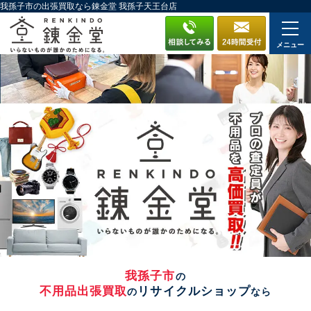
我孫子市の出張買取なら錬金堂 我孫子天王台店
メニュー
我孫子市
の
不用品出張買取
リサイクルショップ
の
なら