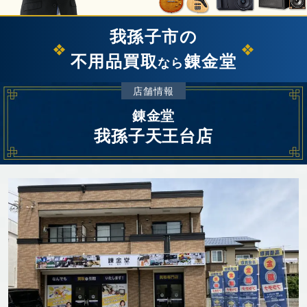
我孫子市の
不用品買取
錬金堂
なら
店舗情報
錬金堂
我孫子天王台店