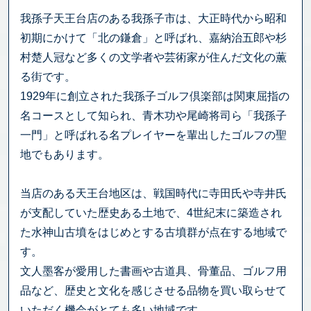
我孫子天王台店のある我孫子市は、大正時代から昭和
初期にかけて「北の鎌倉」と呼ばれ、嘉納治五郎や杉
村楚人冠など多くの文学者や芸術家が住んだ文化の薫
る街です。
1929年に創立された我孫子ゴルフ倶楽部は関東屈指の
名コースとして知られ、青木功や尾崎将司ら「我孫子
一門」と呼ばれる名プレイヤーを輩出したゴルフの聖
地でもあります。
当店のある天王台地区は、戦国時代に寺田氏や寺井氏
が支配していた歴史ある土地で、4世紀末に築造され
た水神山古墳をはじめとする古墳群が点在する地域で
す。
文人墨客が愛用した書画や古道具、骨董品、ゴルフ用
品など、歴史と文化を感じさせる品物を買い取らせて
いただく機会がとても多い地域です。