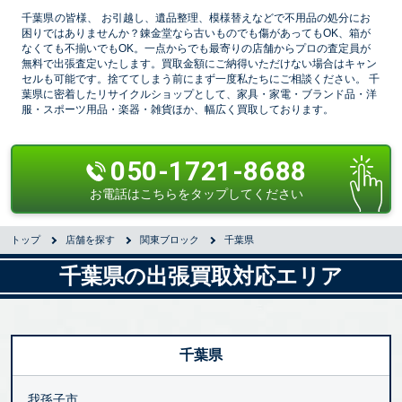
千葉県の皆様、
お引越し、遺品整理、模様替えなどで不用品の処分にお
困りではありませんか？錬金堂なら古いものでも傷があってもOK、箱が
なくても不揃いでもOK。一点からでも最寄りの店舗からプロの査定員が
無料で出張査定いたします。買取金額にご納得いただけない場合はキャン
セルも可能です。捨ててしまう前にまず一度私たちにご相談ください。 千
葉県に密着したリサイクルショップとして、家具・家電・ブランド品・洋
服・スポーツ用品・楽器・雑貨ほか、幅広く買取しております。
050-1721-8688
お電話はこちらをタップしてください
トップ
店舗を探す
関東ブロック
千葉県
千葉県の出張買取対応エリア
千葉県
我孫子市