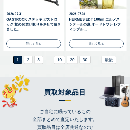
2026.07.31
2026.07.31
GASTROCK ステッキ ガストロ
HERMES EDT 100ml エルメス
ック 杖のお買い取りをさせて頂き
シテールの庭 オードトワレ レフ
ました。
ィラブル ...
詳しく見る
詳しく見る
1
2
3
...
10
20
30
...
最後
買取対象品目
ご自宅に眠っているもの
全部まとめて査定いたします。
買取品目は全店共通なので