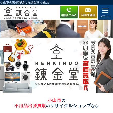
小山市の出張買取なら錬金堂 小山店
メニュー
小山市
の
不用品出張買取
リサイクルショップ
の
なら