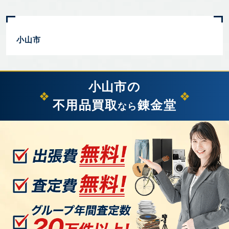
小山市
小山市の
不用品買取
錬金堂
なら