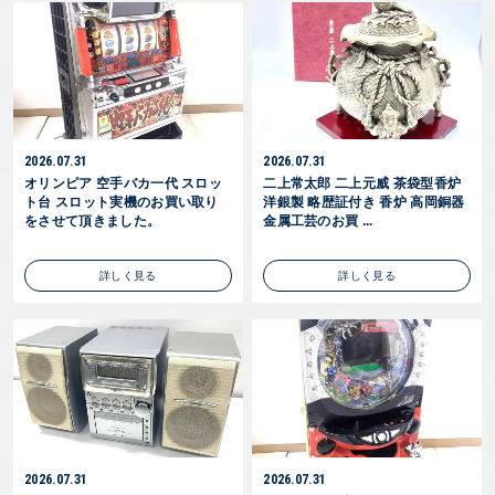
2026.07.31
2026.07.31
オリンピア 空手バカ一代 スロッ
二上常太郎 二上元威 茶袋型香炉
ト台 スロット実機のお買い取り
洋銀製 略歴証付き 香炉 高岡銅器
をさせて頂きました。
金属工芸のお買 ...
詳しく見る
詳しく見る
2026.07.31
2026.07.31