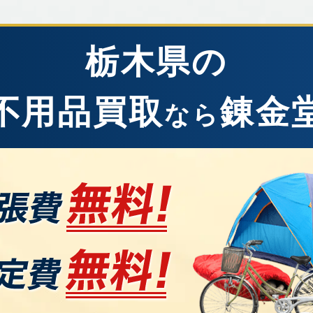
栃木県の
不用品買取
錬金
なら