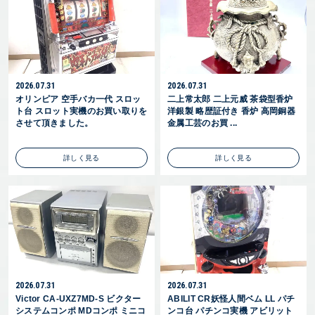
2026.07.31
2026.07.31
オリンピア 空手バカ一代 スロッ
二上常太郎 二上元威 茶袋型香炉
ト台 スロット実機のお買い取りを
洋銀製 略歴証付き 香炉 高岡銅器
させて頂きました。
金属工芸のお買 ...
詳しく見る
詳しく見る
2026.07.31
2026.07.31
Victor CA-UXZ7MD-S ビクター
ABILIT CR妖怪人間ベム LL パチ
システムコンポ MDコンポ ミニコ
ンコ台 パチンコ実機 アビリット