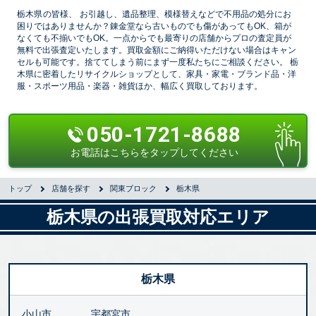
栃木県の皆様、
お引越し、遺品整理、模様替えなどで不用品の処分にお
困りではありませんか？錬金堂なら古いものでも傷があってもOK、箱が
なくても不揃いでもOK。一点からでも最寄りの店舗からプロの査定員が
無料で出張査定いたします。買取金額にご納得いただけない場合はキャン
セルも可能です。捨ててしまう前にまず一度私たちにご相談ください。 栃
木県に密着したリサイクルショップとして、家具・家電・ブランド品・洋
服・スポーツ用品・楽器・雑貨ほか、幅広く買取しております。
050-1721-8688
お電話はこちらをタップしてください
トップ
店舗を探す
関東ブロック
栃木県
栃木県の出張買取対応エリア
栃木県
小山市
宇都宮市