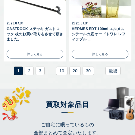
2026.07.31
2026.07.31
GASTROCK ステッキ ガストロ
HERMES EDT 100ml エルメス
ック 杖のお買い取りをさせて頂き
シテールの庭 オードトワレ レフ
ました。
ィラブル ...
詳しく見る
詳しく見る
1
2
3
...
10
20
30
...
最後
買取対象品目
ご自宅に眠っているもの
全部まとめて査定いたします。