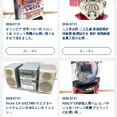
2026.07.31
2026.07.31
オリンピア 空手バカ一代 スロッ
二上常太郎 二上元威 茶袋型香炉
ト台 スロット実機のお買い取りを
洋銀製 略歴証付き 香炉 高岡銅器
させて頂きました。
金属工芸のお買 ...
詳しく見る
詳しく見る
2026.07.31
2026.07.31
Victor CA-UXZ7MD-S ビクター
ABILIT CR妖怪人間ベム LL パチ
システムコンポ MDコンポ ミニコ
ンコ台 パチンコ実機 アビリット
ン ...
のお買い取 ...