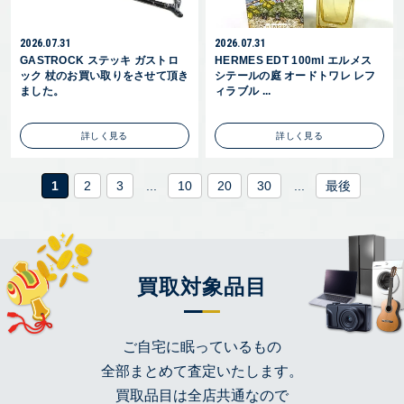
2026.07.31
2026.07.31
GASTROCK ステッキ ガストロ
HERMES EDT 100ml エルメス
ック 杖のお買い取りをさせて頂き
シテールの庭 オードトワレ レフ
ました。
ィラブル ...
詳しく見る
詳しく見る
1
2
3
...
10
20
30
...
最後
買取対象品目
ご自宅に眠っているもの
全部まとめて査定いたします。
買取品目は全店共通なので