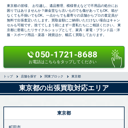
東京都の皆様、
お引越し、遺品整理、模様替えなどで不用品の処分にお
困りではありませんか？錬金堂なら古いものでも傷があってもOK、箱が
なくても不揃いでもOK。一点からでも最寄りの店舗からプロの査定員が
無料で出張査定いたします。買取金額にご納得いただけない場合はキャン
セルも可能です。捨ててしまう前にまず一度私たちにご相談ください。 東
京都に密着したリサイクルショップとして、家具・家電・ブランド品・洋
服・スポーツ用品・楽器・雑貨ほか、幅広く買取しております。
050-1721-8688
お電話はこちらをタップしてください
トップ
店舗を探す
関東ブロック
東京都
東京都の出張買取対応エリア
東京都
町田市