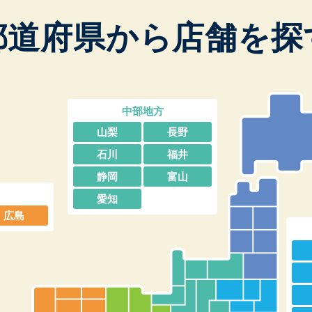
都道府県から店舗を探
中部地方
山梨
長野
石川
福井
静岡
富山
愛知
広島