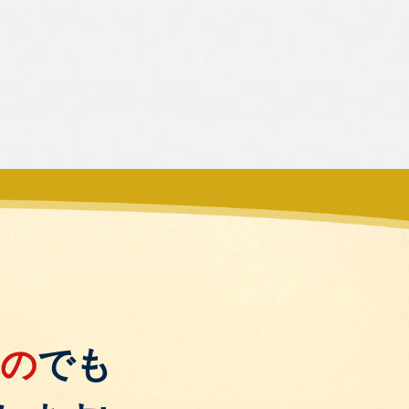
もの
でも