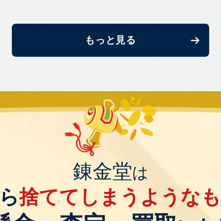
もっと見る
錬金堂
は
ら
捨ててしまうような