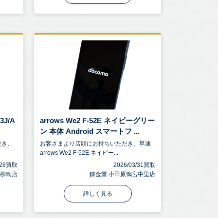
3J/A
arrows We2 F-52E ネイビーグリー
ン 本体 Android スマートフ ...
だき、
お客さまより店頭にお持ちいただき、早速
arrows We2 F-52E ネイビー...
5/28買取
2026/03/31買取
加柳島店
錬金堂 小田原鴨宮中里店
詳しく見る