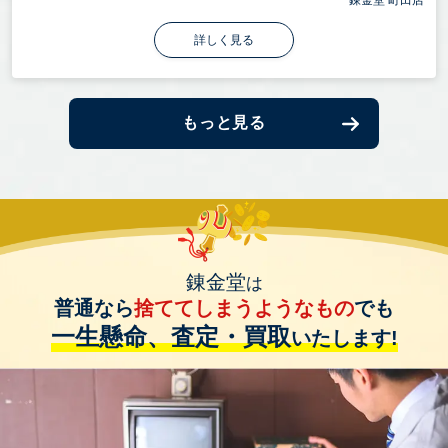
錬金堂 町田店
詳しく見る
もっと見る
錬金堂
は
普通なら
捨ててしまうようなもの
でも
一生懸命、査定・買取
いたします!