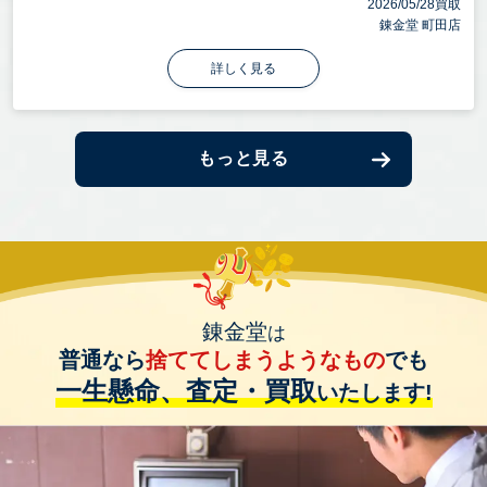
2026/05/28買取
錬金堂 町田店
詳しく見る
もっと見る
錬金堂
は
普通なら
捨ててしまうようなもの
でも
一生懸命、査定・買取
いたします!