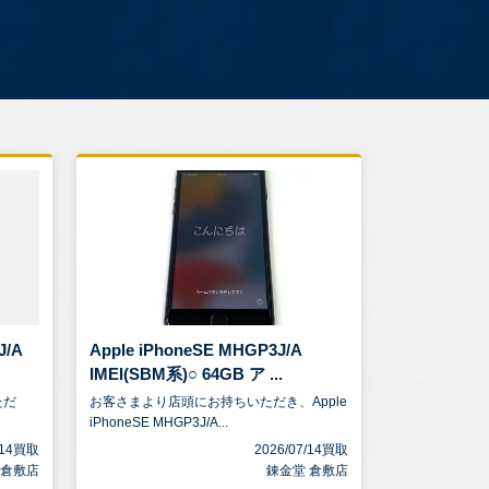
J/A
Apple iPhoneSE MHGP3J/A
IMEI(SBM系)○ 64GB ア ...
ただ
お客さまより店頭にお持ちいただき、Apple
iPhoneSE MHGP3J/A...
7/14買取
2026/07/14買取
 倉敷店
錬金堂 倉敷店