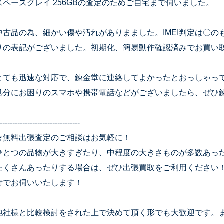
スペースグレイ 256GBの査定のためご自宅まで伺いました。
中古品の為、細かい傷や汚れがありまました。IMEI判定は〇の
りの表記がございました。初期化、簡易動作確認済みでお買い
とても迅速な対応で、錬金堂に連絡してよかったとおっしゃっ
処分にお困りのスマホや携帯電話などがございましたら、ぜひ
--------------------------------
★無料出張査定のご相談はお気軽に！
ひとつの品物が大きすぎたり、中程度の大きさものが多数あっ
たくさんあったりする場合は、ぜひ出張買取をご利用ください
時でお伺いいたします！
他社様と比較検討をされた上で決めて頂く形でも大歓迎です。