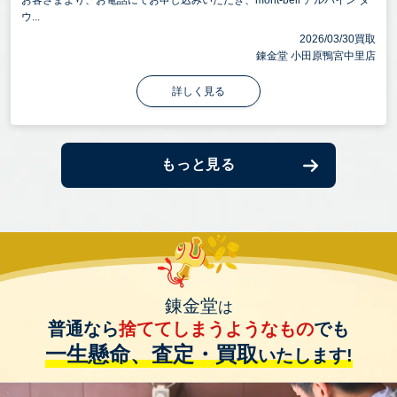
お客さまより、お電話にてお申し込みいただき、mont-bell アルパイン ダ
ウ...
2026/03/30買取
錬金堂 小田原鴨宮中里店
詳しく見る
もっと見る
錬金堂
は
普通なら
捨ててしまうようなもの
でも
一生懸命、査定・買取
いたします!