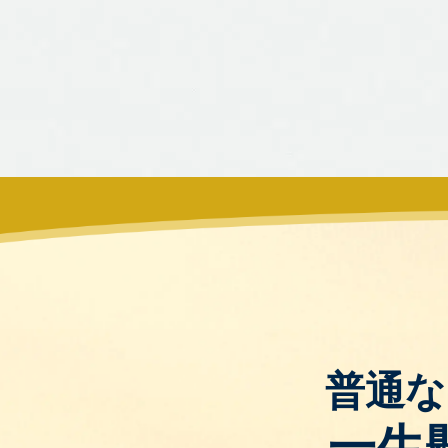
普通な
一生