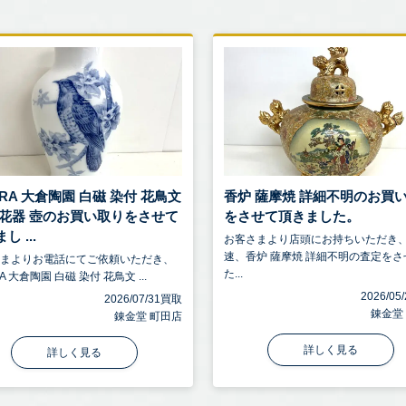
RA 大倉陶園 白磁 染付 花鳥文
香炉 薩摩焼 詳細不明のお買
 花器 壺のお買い取りをさせて
をさせて頂きました。
し ...
お客さまより店頭にお持ちいただき
速、香炉 薩摩焼 詳細不明の査定をさ
さまよりお電話にてご依頼いただき、
た...
A 大倉陶園 白磁 染付 花鳥文 ...
2026/0
2026/07/31買取
錬金堂
錬金堂 町田店
詳しく見る
詳しく見る