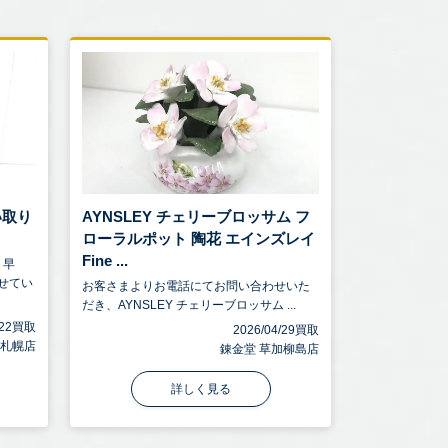
い取り
AYNSLEY チェリーブロッサム フ
ローラルポット 陶花 エインズレイ
Fine ...
、早
せてい
お客さまよりお電話にてお問い合わせいた
だき、AYNSLEY チェリーブロッサム ...
5/22買取
2026/04/29買取
 札幌店
錬金堂 草加柳島店
詳しく見る