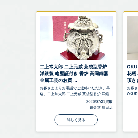
二上常太郎 二上元威 茶袋型香炉
OKU
洋銀製 略歴証付き 香炉 高岡銅器
花瓶
金属工芸のお買 ...
頂きま
お客さまよりお電話でご連絡いただき、早
お客
速、二上常太郎 二上元威 茶袋型香炉 洋銀...
OKUR
2026/07/31買取
錬金堂 町田店
詳しく見る