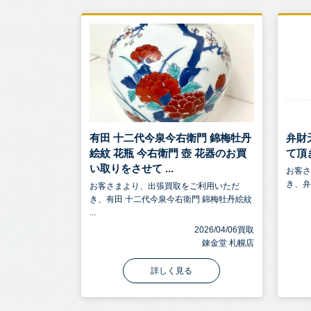
有田 十二代今泉今右衛門 錦梅牡丹
弁財
絵紋 花瓶 今右衛門 壺 花器のお買
て頂
い取りをさせて ...
お客
き、弁
お客さまより、出張買取をご利用いただ
き、有田 十二代今泉今右衛門 錦梅牡丹絵紋
...
2026/04/06買取
錬金堂 札幌店
詳しく見る