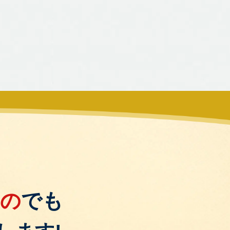
もの
でも