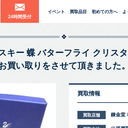
イベント
買取品目
初めての方へ
よ
24時間受付
ロフスキー 蝶 バターフライ クリス
お買い取りをさせて頂きました
買取情報
錬金堂
買取店舗