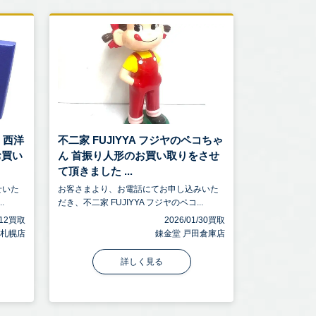
 西洋
不二家 FUJIYYA フジヤのペコちゃ
お買い
ん 首振り人形のお買い取りをさせ
て頂きました ...
せいた
お客さまより、お電話にてお申し込みいた
.
だき、不二家 FUJIYYA フジヤのペコ...
2/12買取
2026/01/30買取
 札幌店
錬金堂 戸田倉庫店
詳しく見る