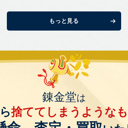
もっと見る
錬金堂
は
ら
捨ててしまうような
懸命、査定・買取