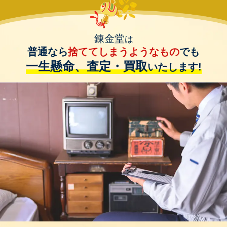
錬金堂
は
普通なら
捨ててしまうようなもの
でも
一生懸命、査定・買取
いたします!