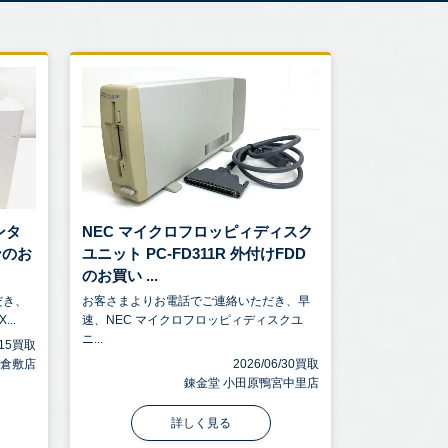
ンタ
NEC マイクロフロッピィディスク
ンのお
ユニット PC-FD311R 外付けFDD
のお買い ...
だき、
お客さまよりお電話でご連絡いただき、早
..
速、NEC マイクロフロッピィディスクユ
ニ...
7/15買取
 倉敷店
2026/06/30買取
錬金堂 小田原鴨宮中里店
詳しく見る