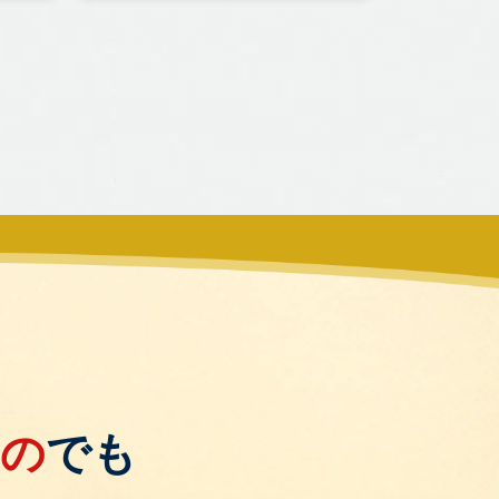
もの
でも