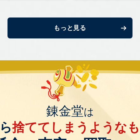
もっと見る
錬金堂
は
ら
捨ててしまうような