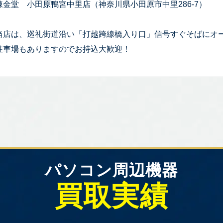
錬金堂 小田原鴨宮中里店（神奈川県小田原市中里286-7）
当店は、巡礼街道沿い「打越跨線橋入り口」信号すぐそばにオ
駐車場もありますのでお持込大歓迎！
パソコン周辺機器
買取実績