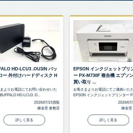
FALO HD-LCU3 .OU3/N バッ
EPSON インクジェットプリ
ロー 外付けハードディスク H
ー PX-M730F 複合機 エプソ
買い取り ...
さまよりお電話にてお問い合わせいた
お客さまよりお電話にてご連絡いた
FFALO HD-LCU3 .O...
EPSON インクジェットプリンター PX.
2026/07/15買取
2026/0
錬金堂 倉敷店
錬金堂
詳しく見る
詳しく見る