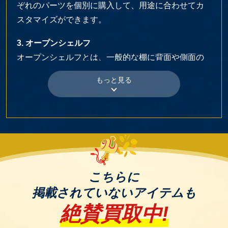
ぞれのパーツを個別に購入して、用途に合わせてカ
スタマイズができます。
3. オープンシェルフ
オープンシェルフとは、一般的な棚に背面や側面の
板を無くしたような見た目をしています。そのた
め、収納したアイテムが丸見えの状態で、物の出し
入れがしやすくなっているのが特徴です。
並べた物をディスプレイとして見せる収納をするこ
とが可能です。
4. ウォールシェルフ
ウォールシェルフとは、本体を床に置かないで、壁
こちらに
に取り付けるタイプです。空いた壁は活用しづらい
掲載されていないアイテムも
ですが、ウォールシェルフを取り入れることで、オ
絶賛買取中!
シャレな部屋のアクセントになったり、便利な収
納、小物の飾りとしてワンランク上の空間を作り上