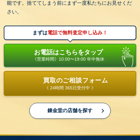
能です。捨ててしまう前にまず一度私たちにお見せくだ
つくことも！お値段がつかない場合でも、可能な限
さい。
り引き取りさせていただきます。
お申込みはお電話一本！お気軽に錬金堂へご相談く
ださい！
まずは
電話で無料査定申し込み！
お電話はこちらをタップ
《営業時間》10:00〜19:00 年中無休
買取のご相談フォーム
《 24時間 365日受付中 》
錬金堂の店舗を探す