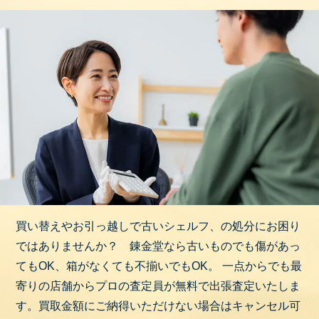
げることが可能です。
上記は一例であり、他にも多くのシェルフが市場に
存在します。お手持の製品の型番や状態によって、
買取価格は変動いたしますので、詳細な査定をご希
望の際はお気軽にお問い合わせください。
錬金堂は家具、家電、ブランド品、洋服、スポーツ
用品、アウトドア用品、楽器、小物、雑貨など、ど
んなジャンルでもOK！
壊れていても、古くても、放置していても、欠損・
欠品していても大丈夫！
買い替えやお引っ越しで古いシェルフ、の処分にお困り
ではありませんか？ 錬金堂なら古いものでも傷があっ
まずは無料出張査定をご利用ください。プロの査定
てもOK、箱がなくても不揃いでもOK。 一点からでも最
員がご自宅までお伺いし、一点一点丁寧に査定いた
寄りの店舗からプロの査定員が無料で出張査定いたしま
します。
す。買取金額にご納得いただけない場合はキャンセル可
他社で断られたお品物でも、当店なら思わぬ価格が