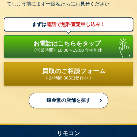
5. 照明リモコン
てしまう前にまず一度私たちにお見せください。
リビングや寝室などの照明を遠隔操作するリモコン
です。点灯・消灯はもちろん、調光や調色が可能な
まずは
電話で無料査定申し込み！
モデルも増えています。
パナソニックの「HK」シリーズなどが代表的で、シ
お電話はこちらをタップ
ーリングライトとセットになっている場合が多いで
《営業時間》10:00〜19:00 年中無休
す。
査定のポイントとしては、各段階の明るさ切替やカ
買取のご相談フォーム
ラー切替が正常にできるか、汚れやボタンの摩耗具
《 24時間 365日受付中 》
合などです。
6. 学習・ユニバーサルリモコン
錬金堂の店舗を探す
複数の機器を一括操作できるリモコンで、ユーザー
が使用したいボタン配置を記憶させることが可能で
す。テレビ・レコーダー・オーディオを1台で操作で
きるため、利便性が高く人気があります。
リモコン