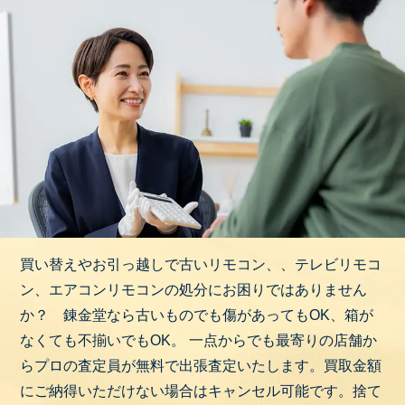
多いものも少なくありません。
査定のポイントとしては、ディスクメニューや録画
設定などの機能ボタンが正常に反応するか、ラベル
や印字が消えていないかなどです。
4. サウンドバー・オーディオリモコン
ホームシアターやサウンドバー、AVアンプなどの音
響機器を操作するリモコンです。音量やサウンドモ
ード変更、入力切替などを行うボタンが特徴的で
す。
ヤマハの「RAV」シリーズやソニーの「RM-ANU」
買い替えやお引っ越しで古いリモコン、、テレビリモコ
シリーズなどがあり、高級オーディオになるほど多
ン、エアコンリモコンの処分にお困りではありません
機能なリモコンが付属する場合があります。
か？ 錬金堂なら古いものでも傷があってもOK、箱が
査定のポイントは、外観のダメージの有無、電源オ
なくても不揃いでもOK。 一点からでも最寄りの店舗か
ンオフの反応、ミュートやサラウンド設定などで
らプロの査定員が無料で出張査定いたします。買取金額
す。
にご納得いただけない場合はキャンセル可能です。捨て