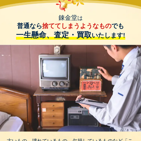
錬金堂
は
普通なら
捨ててしまうようなもの
でも
一生懸命、査定・買取
いたします!
古いもの、壊れているもの、欠損しているものなど「こ