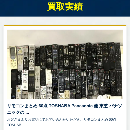
ソニーの「RM-PLZ530D」などが代表的なモデルと
買取実績
して知られています。
錬金堂は家具、家電、ブランド品、洋服、スポーツ
用品、アウトドア用品、楽器、小物、雑貨など、ど
んなジャンルでもOK！
壊れていても、古くても、放置していても、欠損・
欠品していても大丈夫！
まずは無料出張査定をご利用ください。プロの査定
員がご自宅までお伺いし、一点一点丁寧に査定いた
します。
他社で断られたお品物でも、当店なら思わぬ価格が
つくことも！
リモコンまとめ 60点 TOSHABA Panasonic 他 東芝 パナソ
お値段がつかない場合でも、可能な限り引き取りさ
ニックの ...
せていただきます。
お客さまよりお電話にてお問い合わせいただき、リモコンまとめ 60点
お申込みはお電話一本！お気軽に錬金堂へご相談く
TOSHAB...