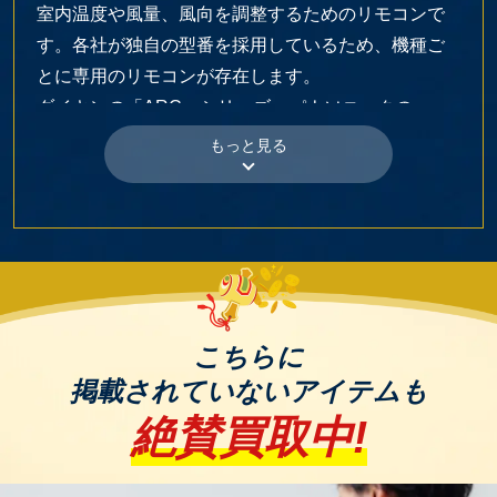
室内温度や風量、風向を調整するためのリモコンで
す。各社が独自の型番を採用しているため、機種ご
とに専用のリモコンが存在します。
ダイキンの「ARC」シリーズ、パナソニックの
「A75C」シリーズなどが代表的な例として知られて
います。
査定のポイントは、動作確認時の表示や設定ボタン
の効き具合、ひび割れや電池カバーの破損などで
す。
3. レコーダー・プレーヤー用リモコン
DVDやBlu-rayレコーダー、CDプレーヤーなどを操作
こちらに
するリモコンです。再生・停止・早送りなど、映
掲載されていないアイテムも
像・音楽作品の操作が主な機能となります。
絶賛買取中!
ソニーの「RMT-B」シリーズやパナソニックの
「N2QAYB」シリーズなどが代表的で、ボタン数が