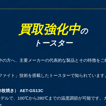
買取強化中
の
トースター
中の方へ、主要メーカーの代表的な製品とその特徴をご
ファイト」技術を搭載したトースターで知られています
枚焼き） AET-GS13C
デルで、100℃から280℃までの温度調節が可能です
す。