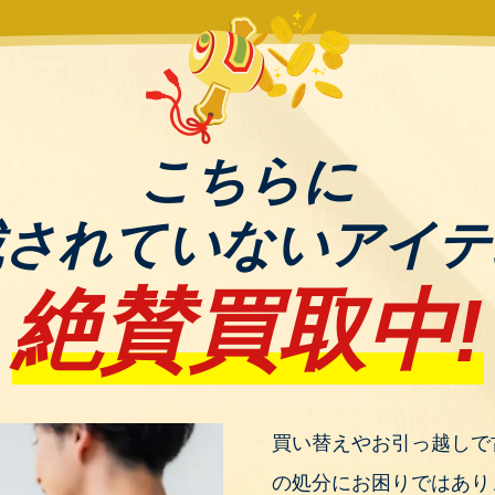
を実現しています。
た家電製品を提供しています。
-TS4
こちらに
です。1000Wの高火力で、3段階の火力切替が可能で
載されていないアイテ
品、洋服、スポーツ用品、アウトドア用品、楽器、小物
絶賛買取中!
していても、欠損・欠品していても大丈夫！
ださい。プロの査定員がご自宅までお伺いし、一点一点
店なら思わぬ価格がつくことも！
買い替えやお引っ越しで
能な限り引き取りさせていただきます。
の処分にお困りではあり
に錬金堂へご相談ください！