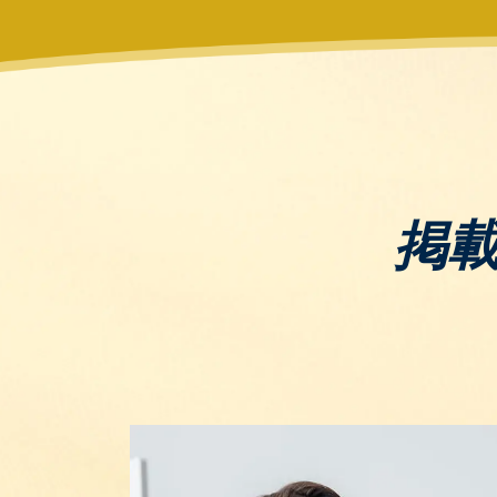
上下に搭載し、効率的な熱循環
4. Toffy（トフィー）
デザイン性と機能性を兼ね備え
4.1. Toffy オーブントースター K
2段式で省スペース設計のモデル
シュホワイトがあります。
掲
錬金堂は家具、家電、ブランド
もOK！
壊れていても、古くても、放置
まずは無料出張査定をご利用く
他社で断られたお品物でも、当
お値段がつかない場合でも、可
お申込みはお電話一本！お気軽