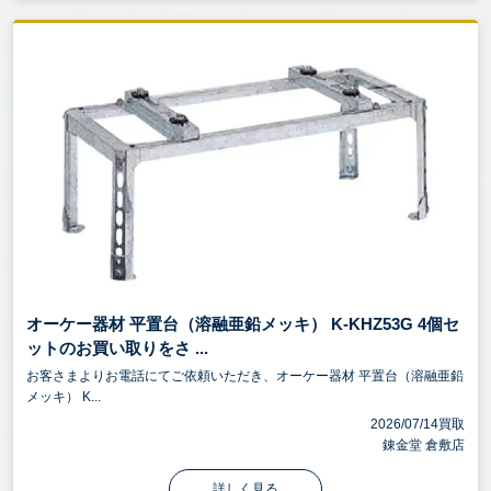
オーケー器材 平置台（溶融亜鉛メッキ） K-KHZ53G 4個セ
ットのお買い取りをさ ...
お客さまよりお電話にてご依頼いただき、オーケー器材 平置台（溶融亜鉛
メッキ） K...
2026/07/14買取
錬金堂 倉敷店
詳しく見る