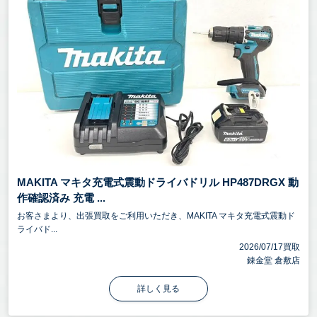
MAKITA マキタ充電式震動ドライバドリル HP487DRGX 動
作確認済み 充電 ...
お客さまより、出張買取をご利用いただき、MAKITA マキタ充電式震動ド
ライバド...
2026/07/17買取
錬金堂 倉敷店
詳しく見る