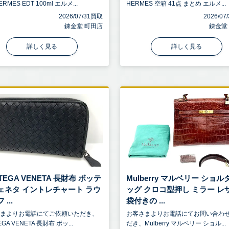
RMES EDT 100ml エルメ...
HERMES 空箱 41点 まとめ エルメ...
2026/07/31買取
2026/0
錬金堂 町田店
錬金堂
詳しく見る
詳しく見る
TEGA VENETA 長財布 ボッテ
Mulberry マルベリー ショ
ェネタ イントレチャート ラウ
ッグ クロコ型押し ミラー レ
...
袋付きの ...
さまよりお電話にてご依頼いただき、
お客さまよりお電話にてお問い合わ
EGA VENETA 長財布 ボッ...
だき、Mulberry マルベリー ショル...