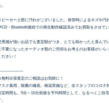
た。
スピーカー上部に汚れがございました。保管時によるキズや汚
びCD・Bluetooth接続での再生動作確認済みでお買取をさせ
使用感が強いお品でも査定額がつき、とても助かったと喜んで
ご不要になったオーディオ類のご売却をお考えのお客様がいら
ください！
-------------------
★無料出張査定のご相談はお気軽に！
マスク着用、除菌の徹底、検温実施など、全スタッフのコロナ
査定時間も、5分～10分前後を平均時間として、なるべくご自
す。