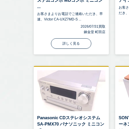
ステムコンポ MDコンポ ミニコン
アイコ
...
お客
だき、I
お客さまよりお電話でご連絡いただき、早
速、Victor CA-UXZ7MD-S ...
2026/07/31買取
錬金堂 町田店
詳しく見る
Panasonic CDステレオシステム
SO
SA-PMX70 パナソニック ミニコン
ーネ