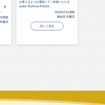
お客さまよりお電話にてご依頼いただき、
audio-Technica AT2020...
き、早
..
2026/07/21買取
錬金堂 札幌店
7/29買取
 札幌店
詳しく見る