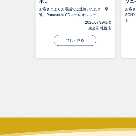
ポ ...
ソニー
お客さまよりお電話でご連絡いただき、早
お客
速、Panasonic CDステレオシステ...
SON
ト...
2026/07/29買取
錬金堂 札幌店
詳しく見る