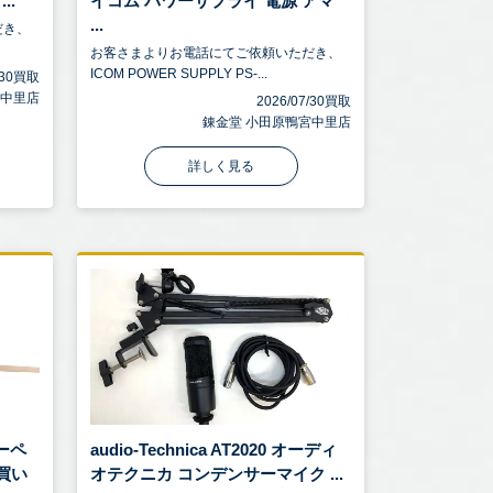
..
イコム パワーサプライ 電源 アマ
...
だき、
お客さまよりお電話にてご依頼いただき、
ICOM POWER SUPPLY PS-...
7/30買取
宮中里店
2026/07/30買取
錬金堂 小田原鴨宮中里店
詳しく見る
カーペ
audio-Technica AT2020 オーディ
お買い
オテクニカ コンデンサーマイク ...