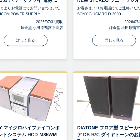
ム パワーサプライ 電源 ...
NEW STEREO ソニー ラジオ .
さまよりお電話にてお問い合わせいた
お客さまよりお電話にてご連絡いた
COM POWER SUPPLY ...
SONY GIUGIARO D-3000 ...
2026/07/31買取
2026/0
錬金堂 小田原鴨宮中里店
錬金堂 小田原鴨
詳しく見る
詳しく見る
NY マイクロハイファイコンポ
DIATONE フロア型 スピー
ントシステム HCD-M35WM
ア DS-97C ダイヤトーンの