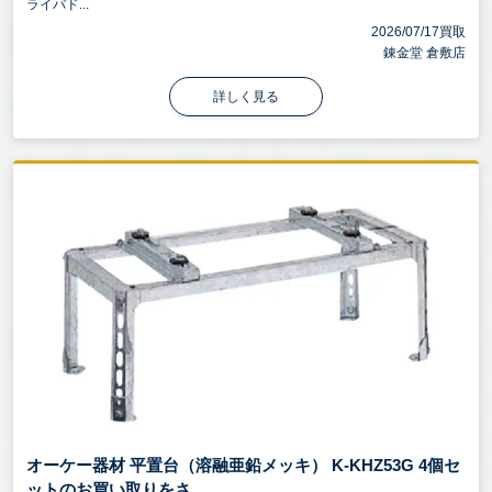
ライバド...
2026/07/17買取
錬金堂 倉敷店
詳しく見る
オーケー器材 平置台（溶融亜鉛メッキ） K-KHZ53G 4個セ
ットのお買い取りをさ ...