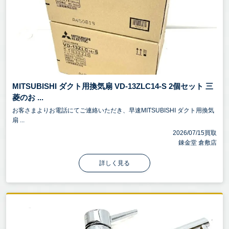
MITSUBISHI ダクト用換気扇 VD-13ZLC14-S 2個セット 三
菱のお ...
お客さまよりお電話にてご連絡いただき、早速MITSUBISHI ダクト用換気
扇 ...
2026/07/15買取
錬金堂 倉敷店
詳しく見る