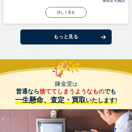
錬金堂 札幌店
詳しく見る
もっと見る
錬金堂
は
普通なら
捨ててしまうようなもの
でも
一生懸命、査定・買取
いたします!