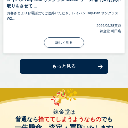
取りをさせて ...
お客さまよりお電話にてご連絡いただき、レイバン Ray-Ban サングラス
W2...
2026/05/28買取
錬金堂 町田店
詳しく見る
もっと見る
錬金堂
は
普通なら
捨ててしまうようなもの
でも
一生懸命、査定・買取
いたします!