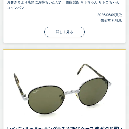
お客さまより店頭にお持ちいただき、佐藤製薬 サトちゃん サトコちゃん
コインバン...
2026/06/09買取
錬金堂 札幌店
詳しく見る
レイバン Ray-Ban サングラス W2547 ケース 箱 付のお買い