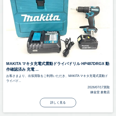
MAKITA マキタ充電式震動ドライバドリル HP487DRGX 動
作確認済み 充電 ...
お客さまより、出張買取をご利用いただき、MAKITA マキタ充電式震動ド
ライバド...
2026/07/17買取
錬金堂 倉敷店
詳しく見る