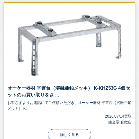
オーケー器材 平置台（溶融亜鉛メッキ） K-KHZ53G 4個セ
ットのお買い取りをさ ...
お客さまよりお電話にてご依頼いただき、オーケー器材 平置台（溶融亜鉛
メッキ） K...
2026/07/14買取
錬金堂 倉敷店
詳しく見る