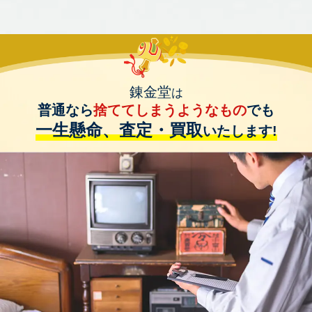
錬金堂
は
普通なら
捨ててしまうようなもの
でも
一生懸命、査定・買取
いたします!