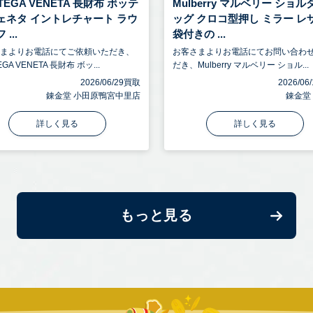
TEGA VENETA 長財布 ボッテ
Mulberry マルベリー ショ
ェネタ イントレチャート ラウ
ッグ クロコ型押し ミラー レ
...
袋付きの ...
さまよりお電話にてご依頼いただき、
お客さまよりお電話にてお問い合わ
EGA VENETA 長財布 ボッ...
だき、Mulberry マルベリー ショル...
2026/06/29買取
2026/0
錬金堂 小田原鴨宮中里店
錬金堂
詳しく見る
詳しく見る
もっと見る