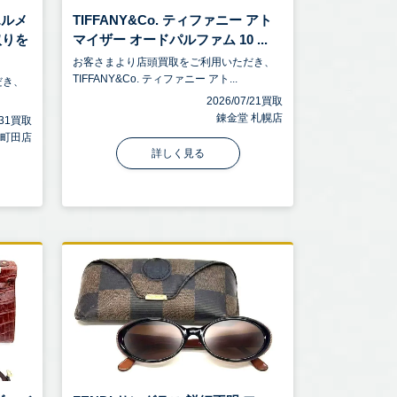
エルメ
TIFFANY&Co. ティファニー アト
取りを
マイザー オードパルファム 10 ...
お客さまより店頭買取をご利用いただき、
TIFFANY&Co. ティファニー アト...
だき、
2026/07/21買取
錬金堂 札幌店
7/31買取
 町田店
詳しく見る