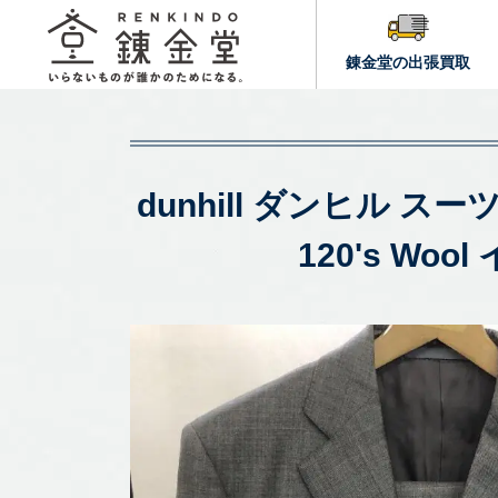
錬金堂の出張買取
dunhill ダンヒル 
120's W