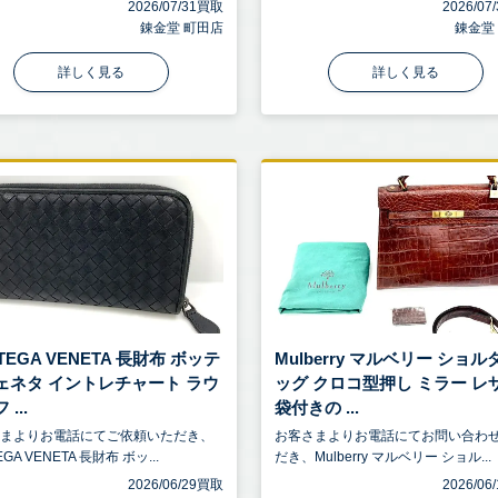
2026/07/31買取
2026/0
錬金堂 町田店
錬金堂
詳しく見る
詳しく見る
TEGA VENETA 長財布 ボッテ
Mulberry マルベリー ショ
ェネタ イントレチャート ラウ
ッグ クロコ型押し ミラー レ
...
袋付きの ...
さまよりお電話にてご依頼いただき、
お客さまよりお電話にてお問い合わ
EGA VENETA 長財布 ボッ...
だき、Mulberry マルベリー ショル...
2026/06/29買取
2026/0