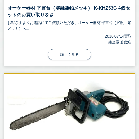
オーケー器材 平置台（溶融亜鉛メッキ） K-KHZ53G 4個セ
ットのお買い取りをさ ...
お客さまよりお電話にてご依頼いただき、オーケー器材 平置台（溶融亜鉛
メッキ） K...
2026/07/14買取
錬金堂 倉敷店
詳しく見る