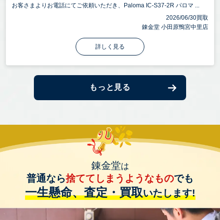
お客さまよりお電話にてご依頼いただき、Paloma IC-S37-2R パロマ ...
2026/06/30買取
錬金堂 小田原鴨宮中里店
詳しく見る
もっと見る
錬金堂
は
普通なら
捨ててしまうようなもの
でも
一生懸命、査定・買取
いたします!