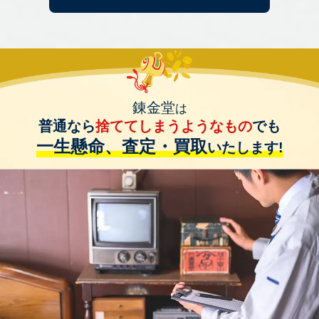
錬金堂
は
普通なら
捨ててしまうようなもの
でも
一生懸命、査定・買取
いたします!