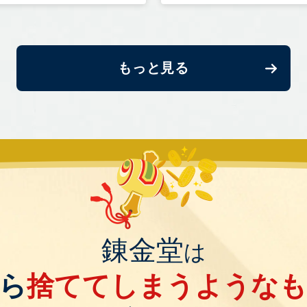
もっと見る
錬金堂
は
ら
捨ててしまうような