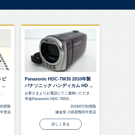
6 ピ
Panasonic HDC-TM35 2010年製
..
パナソニック ハンディカム HD ...
き、
お客さまよりお電話にてご連絡いただき、
早速Panasonic HDC-TM35 ...
7/30買取
2026/07/30買取
宮中里店
錬金堂 小田原鴨宮中里店
詳しく見る