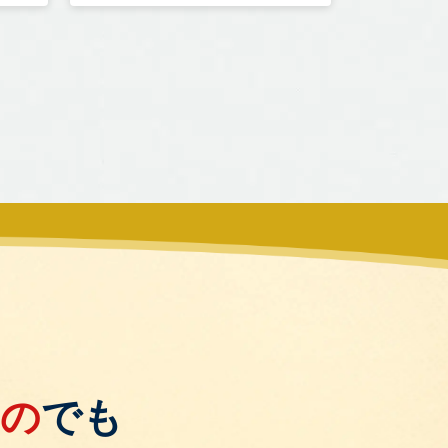
もの
でも