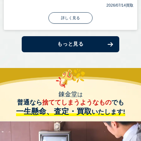
2026/07/14買取
詳しく見る
もっと見る
錬金堂
は
普通なら
捨ててしまうようなもの
でも
一生懸命、査定・買取
いたします!