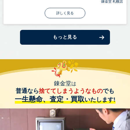
錬金堂 札幌店
詳しく見る
もっと見る
錬金堂
は
普通なら
捨ててしまうようなもの
でも
一生懸命、査定・買取
いたします!