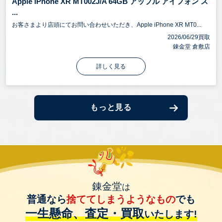
Apple iPhone XR MT002J/A 64GB アップル アイフォン ス
...
お客さまより店頭にてお問い合わせいただき、Apple iPhone XR MT0...
2026/06/29買取
錬金堂 倉敷店
詳しく見る
もっと見る
錬金堂
は
普通なら
捨ててしまうようなもの
でも
一生懸命、査定・買取
いたします!